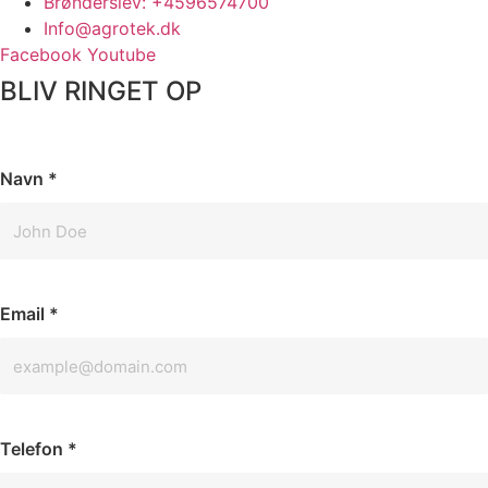
Brønderslev: +4596574700
Info@agrotek.dk
Facebook
Youtube
BLIV RINGET OP​
Navn
*
Email
*
Telefon
*