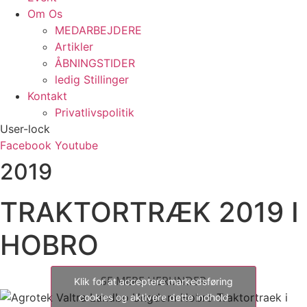
Om Os
MEDARBEJDERE
Artikler
ÅBNINGSTIDER
ledig Stillinger
Kontakt
Privatlivspolitik
User-lock
Facebook
Youtube
2019
TRAKTORTRÆK 2019 I
HOBRO
SE MERE HERUNDER
Klik for at acceptere markedsføring
cookies og aktivere dette indhold