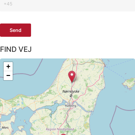
Send
FIND VEJ​
+
−