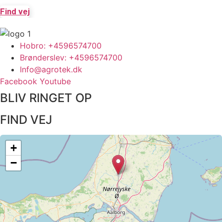
Find vej
Hobro: +4596574700
Brønderslev: +4596574700
Info@agrotek.dk
Facebook
Youtube
BLIV RINGET OP​
FIND VEJ​
+
−