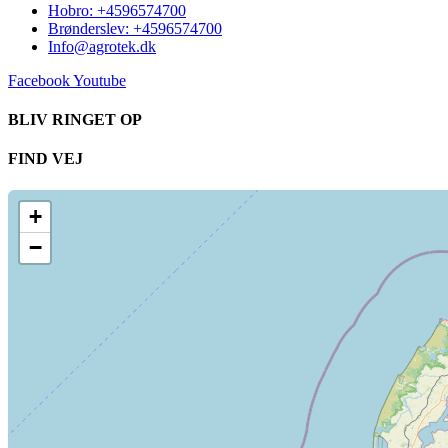
Hobro: +4596574700
Brønderslev: +4596574700
Info@agrotek.dk
Facebook
Youtube
BLIV RINGET OP​
FIND VEJ​
+
−