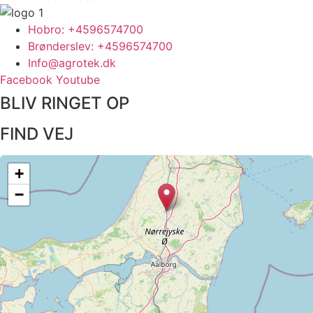
Hobro: +4596574700
Brønderslev: +4596574700
Info@agrotek.dk
Facebook
Youtube
BLIV RINGET OP​
FIND VEJ​
+
−