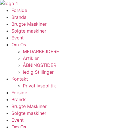
Videre
til
Forside
indhold
Brands
Brugte Maskiner
Solgte maskiner
Event
Om Os
MEDARBEJDERE
Artikler
ÅBNINGSTIDER
ledig Stillinger
Kontakt
Privatlivspolitik
Forside
Brands
Brugte Maskiner
Solgte maskiner
Event
Om Os