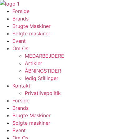
Videre
til
Forside
indhold
Brands
Brugte Maskiner
Solgte maskiner
Event
Om Os
MEDARBEJDERE
Artikler
ÅBNINGSTIDER
ledig Stillinger
Kontakt
Privatlivspolitik
Forside
Brands
Brugte Maskiner
Solgte maskiner
Event
Om Os