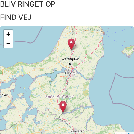
BLIV RINGET OP​
FIND VEJ​
+
−