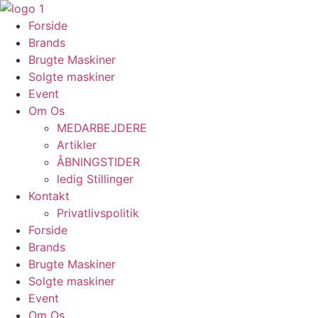
Videre
til
Forside
indhold
Brands
Brugte Maskiner
Solgte maskiner
Event
Om Os
MEDARBEJDERE
Artikler
ÅBNINGSTIDER
ledig Stillinger
Kontakt
Privatlivspolitik
Forside
Brands
Brugte Maskiner
Solgte maskiner
Event
Om Os