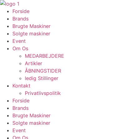
Videre
til
Forside
indhold
Brands
Brugte Maskiner
Solgte maskiner
Event
Om Os
MEDARBEJDERE
Artikler
ÅBNINGSTIDER
ledig Stillinger
Kontakt
Privatlivspolitik
Forside
Brands
Brugte Maskiner
Solgte maskiner
Event
Om Os