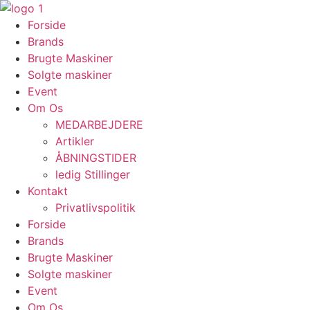
Videre
til
Forside
indhold
Brands
Brugte Maskiner
Solgte maskiner
Event
Om Os
MEDARBEJDERE
Artikler
ÅBNINGSTIDER
ledig Stillinger
Kontakt
Privatlivspolitik
Forside
Brands
Brugte Maskiner
Solgte maskiner
Event
Om Os