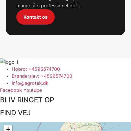
mange års professionel drift.
Kontakt os
Hobro: +4596574700
Brønderslev: +4596574700
Info@agrotek.dk
Facebook
Youtube
BLIV RINGET OP​
FIND VEJ​
+