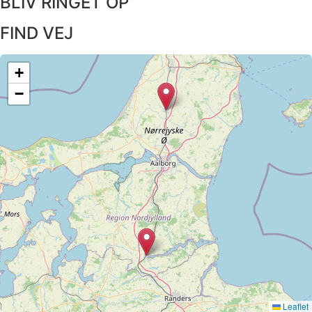
BLIV RINGET OP​
FIND VEJ​
+
−
Leaflet