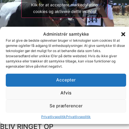
Klik for at acceptere markedsføring
cookies og aktivere dette indhold
Administrér samtykke
For at give de bedste oplevelser bruger vi teknologier som cookies til at
gemme og/eller få adgang til enhedsoplysninger. At give samtykke til disse
teknologier gør det muligt for os at behandle data som f.eks.
browseradfærd eller unikke ID’er på dette websted. Hvis du ikke giver
samtykke eller trækker dit samtykke tilbage, kan visse funktioner og
egenskaber blive påvirket negativt.
Accepter
Afvis
Hobro: +4596574700
Brønderslev: +4596574700
Se præferencer
Info@agrotek.dk
Facebook
Youtube
Privatlivspolitik
Privatlivspolitik
BLIV RINGET OP​