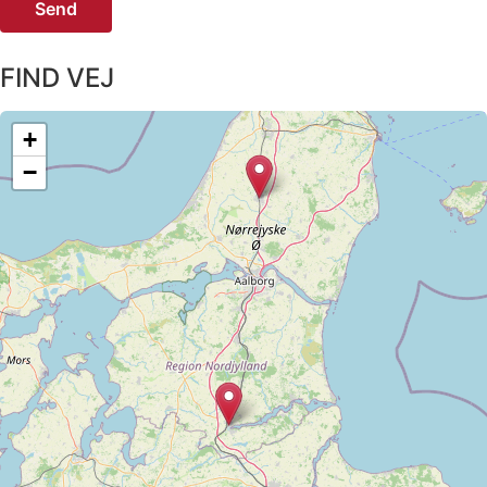
Send
FIND VEJ​
+
−