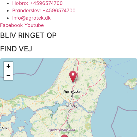
Hobro: +4596574700
Brønderslev: +4596574700
Info@agrotek.dk
Facebook
Youtube
BLIV RINGET OP​
FIND VEJ​
+
−